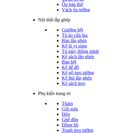
Ốp bàn thờ
Vách ốp tường
Nội thất lắp ghép
Giường bệt
Tủ áo cửa lùa
Bàn lắp ghép
Kệ lò vi sóng
Tủ giày thông minh
Kệ sách lắp ghép
Bàn bệt
Kệ để đồ
Kệ gỗ treo tường
Kệ thú lắp ghép
Kệ sách treo
Phụ kiện trang trí
Thảm
Gối sofa
Đèn
Ghế đôn
Đồng hồ
Tranh treo tường