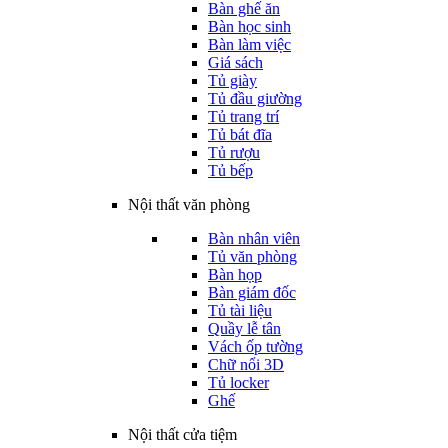
Bàn ghế ăn
Bàn học sinh
Bàn làm việc
Giá sách
Tủ giày
Tủ đầu giường
Tủ trang trí
Tủ bát đĩa
Tủ rượu
Tủ bếp
Nội thất văn phòng
Bàn nhân viên
Tủ văn phòng
Bàn họp
Bàn giám đốc
Tủ tài liệu
Quầy lễ tân
Vách ốp tường
Chữ nổi 3D
Tủ locker
Ghế
Nội thất cửa tiệm