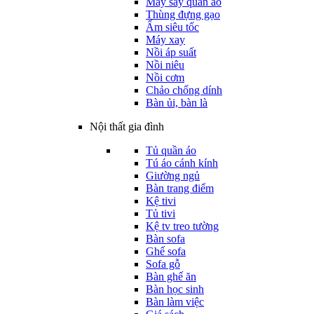
Máy sấy quần áo
Thùng đựng gạo
Ấm siêu tốc
Máy xay
Nồi áp suất
Nồi niêu
Nồi cơm
Chảo chống dính
Bàn ủi, bàn là
Nội thất gia đình
Tủ quần áo
Tú áo cánh kính
Giường ngủ
Bàn trang điểm
Kệ tivi
Tủ tivi
Kệ tv treo tường
Bàn sofa
Ghế sofa
Sofa gỗ
Bàn ghế ăn
Bàn học sinh
Bàn làm việc