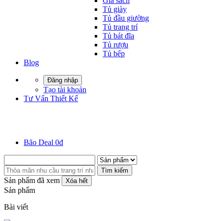
Giá sách
Tủ giày
Tủ đầu giường
Tủ trang trí
Tủ bát đĩa
Tủ rượu
Tủ bếp
Blog
Đăng nhập
Tạo tài khoản
Tư Vấn Thiết Kế
Bão Deal 0đ
Tìm kiếm
Sản phẩm đã xem
Xóa hết
Sản phẩm
Bài viết