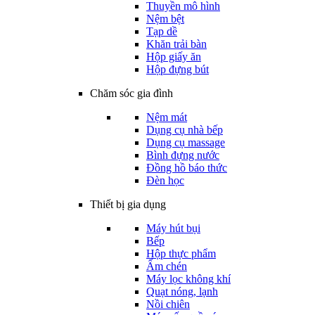
Thuyền mô hình
Nệm bệt
Tạp dề
Khăn trải bàn
Hộp giấy ăn
Hộp đựng bút
Chăm sóc gia đình
Nệm mát
Dụng cụ nhà bếp
Dụng cụ massage
Bình đựng nước
Đồng hồ báo thức
Đèn học
Thiết bị gia dụng
Máy hút bụi
Bếp
Hộp thực phẩm
Ấm chén
Máy lọc không khí
Quạt nóng, lạnh
Nồi chiên