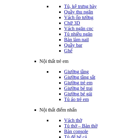
Tủ, kệ trưng bày
Quầy thu ngân
Vách ốp tường
Chữ 3D
Vách ngăn cnc
Tủ nhiều ngăn
Bàn làm nail
Quầy bar
Ghế
Nội thất trẻ em
Giường tầng
Giường tầng sắt
Giường trẻ em
Giường bé trai
Giường bé gái
Tủ áo trẻ em
Nội thất điểm nhấn
Vách thờ
Tủ thờ – Bàn thờ
Bàn console
Tủ để bể cá