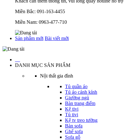
Khách cần thêm thông tin, vui lòng quay hotline hỗ trợ
Miền Bắc:
091-163-4455
Miền Nam:
0963-477-710
Sản phẩm mới
Bài viết mới
…
DANH MỤC SẢN PHẨM
Nội thất gia đình
Tủ quần áo
Tú áo cánh kính
Giường ngủ
Bàn trang điểm
Kệ tivi
Tủ tivi
Kệ tv treo tường
Bàn sofa
Ghế sofa
Sofa gỗ