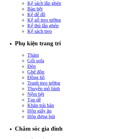
Kệ sách lắp ghép
Bàn bệt
Kệ để đồ
Kệ gỗ treo tường
Kệ thú lắp ghép
Kệ sách treo
Phụ kiện trang trí
Thảm
Gối sofa
Đèn
Ghế đôn
Đồng hồ
Tranh treo tường
Thuyền mô hình
Nệm bệt
Tạp dề
Khăn trải bàn
Hộp giấy ăn
Hộp đựng bút
Chăm sóc gia đình