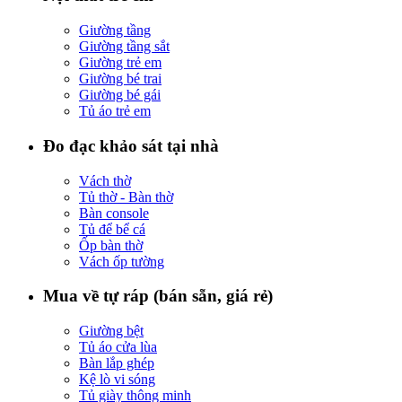
Giường tầng
Giường tầng sắt
Giường trẻ em
Giường bé trai
Giường bé gái
Tủ áo trẻ em
Đo đạc khảo sát tại nhà
Vách thờ
Tủ thờ - Bàn thờ
Bàn console
Tủ để bể cá
Ốp bàn thờ
Vách ốp tường
Mua về tự ráp (bán sẵn, giá rẻ)
Giường bệt
Tủ áo cửa lùa
Bàn lắp ghép
Kệ lò vi sóng
Tủ giày thông minh