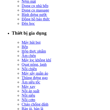
Nệm mát
Dụng cụ nhà bếp
Dụng cụ massage
Bình đựng nước
Đồng hồ báo thức
Đèn học
Thiết bị gia dụng
Máy hút bụi
Bếp
Hộp thực phẩm
Ấm chén
Máy lọc không khí
Quạt nóng, lạnh
Nồi chiên
Máy sấy quần áo
Thùng đựng gạo
Ấm siêu tốc
Máy xay
Nồi áp suất
Nồi niêu
Nồi cơm
Chảo chống dính
Bàn ủi, bàn là