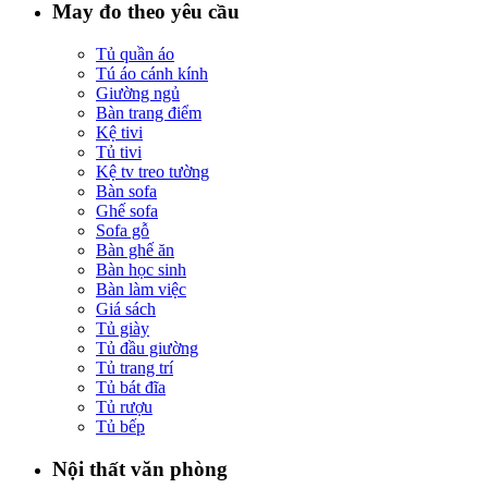
May đo theo yêu cầu
Tủ quần áo
Tú áo cánh kính
Giường ngủ
Bàn trang điểm
Kệ tivi
Tủ tivi
Kệ tv treo tường
Bàn sofa
Ghế sofa
Sofa gỗ
Bàn ghế ăn
Bàn học sinh
Bàn làm việc
Giá sách
Tủ giày
Tủ đầu giường
Tủ trang trí
Tủ bát đĩa
Tủ rượu
Tủ bếp
Nội thất văn phòng