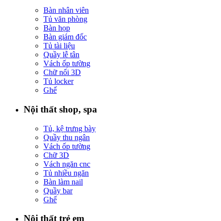
Bàn nhân viên
Tủ văn phòng
Bàn họp
Bàn giám đốc
Tủ tài liệu
Quầy lễ tân
Vách ốp tường
Chữ nổi 3D
Tủ locker
Ghế
Nội thất shop, spa
Tủ, kệ trưng bày
Quầy thu ngân
Vách ốp tường
Chữ 3D
Vách ngăn cnc
Tủ nhiều ngăn
Bàn làm nail
Quầy bar
Ghế
Nội thất trẻ em