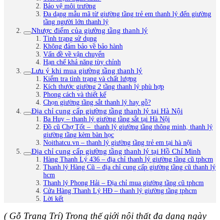
Bảo vệ môi trường
Đa dạng mẫu mã từ giường tầng trẻ em thanh lý đến giường
tầng người lớn thanh lý
Nhược điểm của giường tầng thanh lý
Tình trạng sử dụng
Không đảm bảo về bảo hành
Vấn đề về vận chuyển
Hạn chế khả năng tùy chỉnh
Lưu ý khi mua giường tầng thanh lý
Kiểm tra tình trạng và chất lượng
Kích thước giường 2 tầng thanh lý phù hợp
Phong cách và thiết kế
Chọn giường tầng sắt thanh lý hay gỗ?
Địa chỉ cung cấp giường tầng thanh lý tại Hà Nội
Ba Huy – thanh lý giường tầng sắt tại Hà Nội
Đồ cũ Chợ Tốt – thanh lý giường tầng thông minh, thanh lý
giường tầng kèm bàn học
Noithatcu.vn – thanh lý giường tầng trẻ em tại hà nội
Địa chỉ cung cấp giường tầng thanh lý tại Hồ Chí Minh
Hàng Thanh Lý 436 – địa chỉ thanh lý giường tầng cũ tphcm
Thanh lý Hàng Cũ – địa chỉ cung cấp giường tầng cũ thanh lý
hcm
Thanh lý Phong Hải – Địa chỉ mua giường tầng cũ tphcm
Cửa Hàng Thanh Lý HĐ – thanh lý giường tầng tphcm
Lời kết
( Gỗ Trang Trí)
Trong thế giới nội thất đa dạng ngày