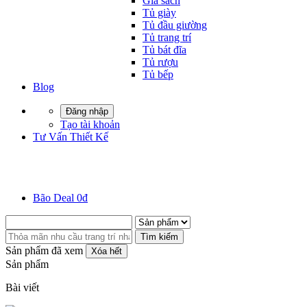
Giá sách
Tủ giày
Tủ đầu giường
Tủ trang trí
Tủ bát đĩa
Tủ rượu
Tủ bếp
Blog
Đăng nhập
Tạo tài khoản
Tư Vấn Thiết Kế
Bão Deal 0đ
Tìm kiếm
Sản phẩm đã xem
Xóa hết
Sản phẩm
Bài viết