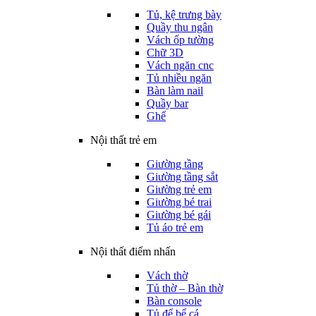
Tủ, kệ trưng bày
Quầy thu ngân
Vách ốp tường
Chữ 3D
Vách ngăn cnc
Tủ nhiều ngăn
Bàn làm nail
Quầy bar
Ghế
Nội thất trẻ em
Giường tầng
Giường tầng sắt
Giường trẻ em
Giường bé trai
Giường bé gái
Tủ áo trẻ em
Nội thất điểm nhấn
Vách thờ
Tủ thờ – Bàn thờ
Bàn console
Tủ để bể cá