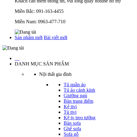
Khách cần thêm thông tin, vui lòng quay hotline hỗ trợ
Miền Bắc:
091-163-4455
Miền Nam:
0963-477-710
Sản phẩm mới
Bài viết mới
…
DANH MỤC SẢN PHẨM
Nội thất gia đình
Tủ quần áo
Tú áo cánh kính
Giường ngủ
Bàn trang điểm
Kệ tivi
Tủ tivi
Kệ tv treo tường
Bàn sofa
Ghế sofa
Sofa gỗ