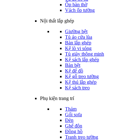
Ốp bàn thờ
Vách ốp tường
Nội thất lắp ghép
Giường bệt
Tủ áo cửa lùa
Bàn lắp ghép
Kệ lò vi sóng
Tủ giày thông minh
Kệ sách lắp ghép
Bàn bệt
Kệ để đồ
Kệ gỗ treo tường
Kệ thú lắp ghép
Kệ sách treo
Phụ kiện trang trí
Thảm
Gối sofa
Đèn
Ghế đôn
Đồng hồ
Tranh treo tường