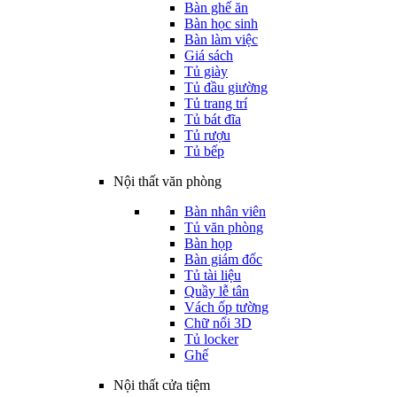
Bàn ghế ăn
Bàn học sinh
Bàn làm việc
Giá sách
Tủ giày
Tủ đầu giường
Tủ trang trí
Tủ bát đĩa
Tủ rượu
Tủ bếp
Nội thất văn phòng
Bàn nhân viên
Tủ văn phòng
Bàn họp
Bàn giám đốc
Tủ tài liệu
Quầy lễ tân
Vách ốp tường
Chữ nổi 3D
Tủ locker
Ghế
Nội thất cửa tiệm