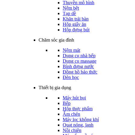
Thuyền mô hình
Nệm bệt
Tạp dề
Khăn trải bàn
Hộp giấy ăn
Hộp đựng bút
Chăm sóc gia đình
Nệm mát
Dụng cụ nhà bếp
Dụng cụ massage
Bình đựng nước
Đồng hồ báo thức
Đèn học
Thiết bị gia dụng
Máy hút bụi
Bếp
Hộp thực phẩm
Ấm chén
Máy lọc không khí
Quạt nóng, lạnh
Nồi chiên