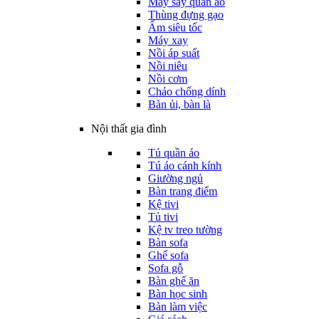
Máy sấy quần áo
Thùng đựng gạo
Ấm siêu tốc
Máy xay
Nồi áp suất
Nồi niêu
Nồi cơm
Chảo chống dính
Bàn ủi, bàn là
Nội thất gia đình
Tủ quần áo
Tú áo cánh kính
Giường ngủ
Bàn trang điểm
Kệ tivi
Tủ tivi
Kệ tv treo tường
Bàn sofa
Ghế sofa
Sofa gỗ
Bàn ghế ăn
Bàn học sinh
Bàn làm việc