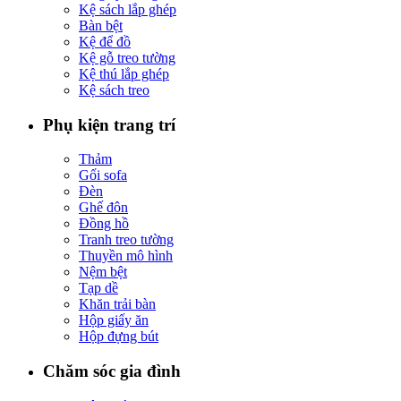
Kệ sách lắp ghép
Bàn bệt
Kệ để đồ
Kệ gỗ treo tường
Kệ thú lắp ghép
Kệ sách treo
Phụ kiện trang trí
Thảm
Gối sofa
Đèn
Ghế đôn
Đồng hồ
Tranh treo tường
Thuyền mô hình
Nệm bệt
Tạp dề
Khăn trải bàn
Hộp giấy ăn
Hộp đựng bút
Chăm sóc gia đình