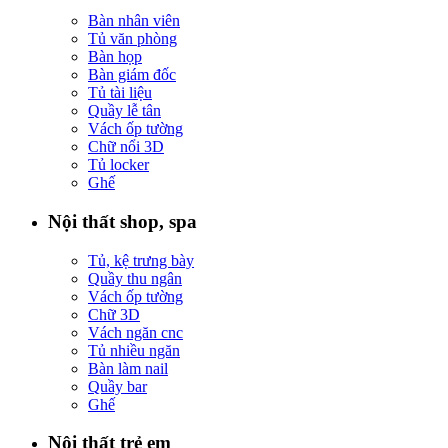
Bàn nhân viên
Tủ văn phòng
Bàn họp
Bàn giám đốc
Tủ tài liệu
Quầy lễ tân
Vách ốp tường
Chữ nổi 3D
Tủ locker
Ghế
Nội thất shop, spa
Tủ, kệ trưng bày
Quầy thu ngân
Vách ốp tường
Chữ 3D
Vách ngăn cnc
Tủ nhiều ngăn
Bàn làm nail
Quầy bar
Ghế
Nội thất trẻ em