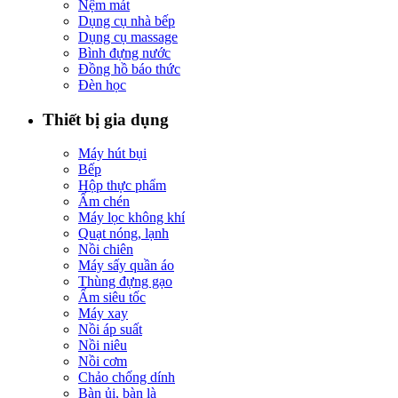
Nệm mát
Dụng cụ nhà bếp
Dụng cụ massage
Bình đựng nước
Đồng hồ báo thức
Đèn học
Thiết bị gia dụng
Máy hút bụi
Bếp
Hộp thực phẩm
Ấm chén
Máy lọc không khí
Quạt nóng, lạnh
Nồi chiên
Máy sấy quần áo
Thùng đựng gạo
Ấm siêu tốc
Máy xay
Nồi áp suất
Nồi niêu
Nồi cơm
Chảo chống dính
Bàn ủi, bàn là