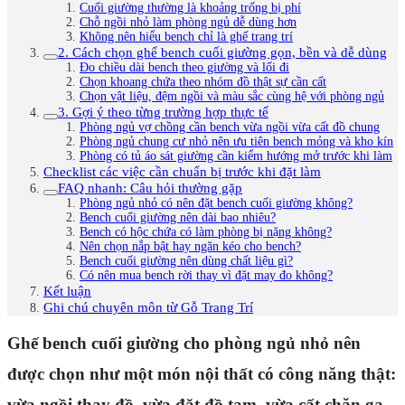
Cuối giường thường là khoảng trống bị phí
Chỗ ngồi nhỏ làm phòng ngủ dễ dùng hơn
Không nên hiểu bench chỉ là ghế trang trí
2. Cách chọn ghế bench cuối giường gọn, bền và dễ dùng
Đo chiều dài bench theo giường và lối đi
Chọn khoang chứa theo nhóm đồ thật sự cần cất
Chọn vật liệu, đệm ngồi và màu sắc cùng hệ với phòng ngủ
3. Gợi ý theo từng trường hợp thực tế
Phòng ngủ vợ chồng cần bench vừa ngồi vừa cất đồ chung
Phòng ngủ chung cư nhỏ nên ưu tiên bench mỏng và kho kín
Phòng có tủ áo sát giường cần kiểm hướng mở trước khi làm
Checklist các việc cần chuẩn bị trước khi đặt làm
FAQ nhanh: Câu hỏi thường gặp
Phòng ngủ nhỏ có nên đặt bench cuối giường không?
Bench cuối giường nên dài bao nhiêu?
Bench có hộc chứa có làm phòng bị nặng không?
Nên chọn nắp bật hay ngăn kéo cho bench?
Bench cuối giường nên dùng chất liệu gì?
Có nên mua bench rời thay vì đặt may đo không?
Kết luận
Ghi chú chuyên môn từ Gỗ Trang Trí
Ghế bench cuối giường cho phòng ngủ nhỏ nên
được chọn như một món nội thất có công năng thật:
vừa ngồi thay đồ, vừa đặt đồ tạm, vừa cất chăn ga