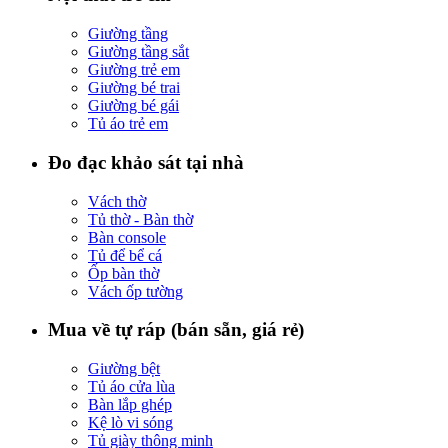
Giường tầng
Giường tầng sắt
Giường trẻ em
Giường bé trai
Giường bé gái
Tủ áo trẻ em
Đo đạc khảo sát tại nhà
Vách thờ
Tủ thờ - Bàn thờ
Bàn console
Tủ để bể cá
Ốp bàn thờ
Vách ốp tường
Mua về tự ráp (bán sẵn, giá rẻ)
Giường bệt
Tủ áo cửa lùa
Bàn lắp ghép
Kệ lò vi sóng
Tủ giày thông minh