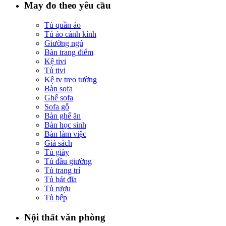
May đo theo yêu cầu
Tủ quần áo
Tú áo cánh kính
Giường ngủ
Bàn trang điểm
Kệ tivi
Tủ tivi
Kệ tv treo tường
Bàn sofa
Ghế sofa
Sofa gỗ
Bàn ghế ăn
Bàn học sinh
Bàn làm việc
Giá sách
Tủ giày
Tủ đầu giường
Tủ trang trí
Tủ bát đĩa
Tủ rượu
Tủ bếp
Nội thất văn phòng