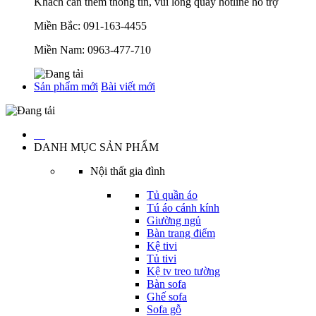
Khách cần thêm thông tin, vui lòng quay hotline hỗ trợ
Miền Bắc:
091-163-4455
Miền Nam:
0963-477-710
Sản phẩm mới
Bài viết mới
…
DANH MỤC SẢN PHẨM
Nội thất gia đình
Tủ quần áo
Tú áo cánh kính
Giường ngủ
Bàn trang điểm
Kệ tivi
Tủ tivi
Kệ tv treo tường
Bàn sofa
Ghế sofa
Sofa gỗ