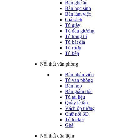
Bàn ghế ăn
Bàn học sinh
Bàn làm việc
Giá sách
Tủ giày
Tủ đầu giường
Tủ trang trí
Tủ bát đĩa
Tủ rượu
Tủ bếp
Nội thất văn phòng
Bàn nhân viên
Tủ văn phòng
Bàn họp
Bàn giám đốc
Tủ tài liệu
Quầy lễ tân
Vách ốp tường
Chữ nổi 3D
Tủ locker
Ghế
Nội thất cửa tiệm