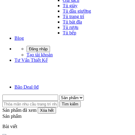
Giá sách
Tủ giày
Tủ đầu giường
Tủ trang trí
Tủ bát đĩa
Tủ rượu
Tủ bếp
Blog
Đăng nhập
Tạo tài khoản
Tư Vấn Thiết Kế
Bão Deal 0đ
Tìm kiếm
Sản phẩm đã xem
Xóa hết
Sản phẩm
Bài viết