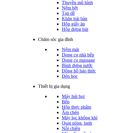
Thuyền mô hình
Nệm bệt
Tạp dề
Khăn trải bàn
Hộp giấy ăn
Hộp đựng bút
Chăm sóc gia đình
Nệm mát
Dụng cụ nhà bếp
Dụng cụ massage
Bình đựng nước
Đồng hồ báo thức
Đèn học
Thiết bị gia dụng
Máy hút bụi
Bếp
Hộp thực phẩm
Ấm chén
Máy lọc không khí
Quạt nóng, lạnh
Nồi chiên