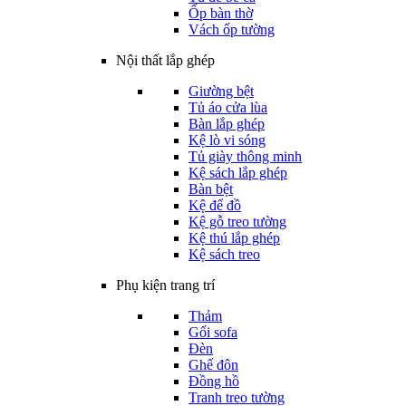
Ốp bàn thờ
Vách ốp tường
Nội thất lắp ghép
Giường bệt
Tủ áo cửa lùa
Bàn lắp ghép
Kệ lò vi sóng
Tủ giày thông minh
Kệ sách lắp ghép
Bàn bệt
Kệ để đồ
Kệ gỗ treo tường
Kệ thú lắp ghép
Kệ sách treo
Phụ kiện trang trí
Thảm
Gối sofa
Đèn
Ghế đôn
Đồng hồ
Tranh treo tường