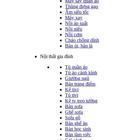
Máy sấy quần áo
Thùng đựng gạo
Ấm siêu tốc
Máy xay
Nồi áp suất
Nồi niêu
Nồi cơm
Chảo chống dính
Bàn ủi, bàn là
Nội thất gia đình
Tủ quần áo
Tú áo cánh kính
Giường ngủ
Bàn trang điểm
Kệ tivi
Tủ tivi
Kệ tv treo tường
Bàn sofa
Ghế sofa
Sofa gỗ
Bàn ghế ăn
Bàn học sinh
Bàn làm việc