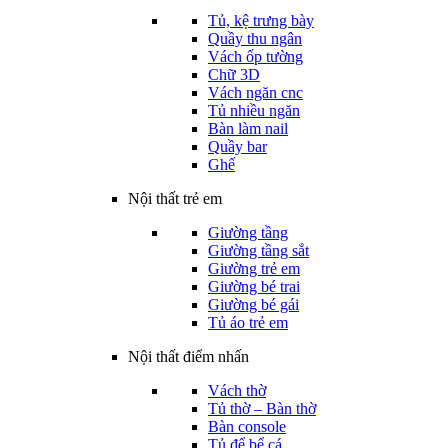
Tủ, kệ trưng bày
Quầy thu ngân
Vách ốp tường
Chữ 3D
Vách ngăn cnc
Tủ nhiều ngăn
Bàn làm nail
Quầy bar
Ghế
Nội thất trẻ em
Giường tầng
Giường tầng sắt
Giường trẻ em
Giường bé trai
Giường bé gái
Tủ áo trẻ em
Nội thất điểm nhấn
Vách thờ
Tủ thờ – Bàn thờ
Bàn console
Tủ để bể cá