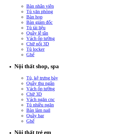
Bàn nhân viên
Tủ văn phòng
Bàn họp
Bàn giám đốc
Tủ tài liệu
Quầy lễ tân
Vách ốp tường
Chữ nổi 3D
Tủ locker
Ghế
Nội thất shop, spa
Tủ, kệ trưng bày
Quầy thu ngân
Vách ốp tường
Chữ 3D
Vách ngăn cnc
Tủ nhiều ngăn
Bàn làm nail
Quầy bar
Ghế
Nội thất trẻ em