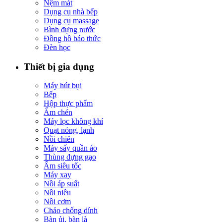
Nệm mát
Dụng cụ nhà bếp
Dụng cụ massage
Bình đựng nước
Đồng hồ báo thức
Đèn học
Thiết bị gia dụng
Máy hút bụi
Bếp
Hộp thực phẩm
Ấm chén
Máy lọc không khí
Quạt nóng, lạnh
Nồi chiên
Máy sấy quần áo
Thùng đựng gạo
Ấm siêu tốc
Máy xay
Nồi áp suất
Nồi niêu
Nồi cơm
Chảo chống dính
Bàn ủi, bàn là