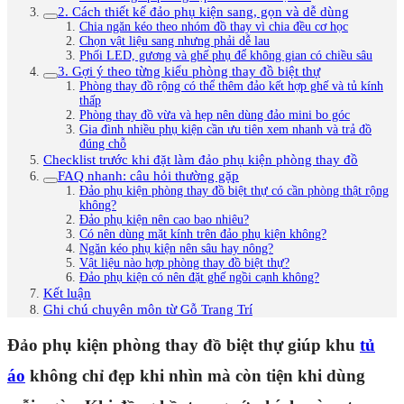
2. Cách thiết kế đảo phụ kiện sang, gọn và dễ dùng
Chia ngăn kéo theo nhóm đồ thay vì chia đều cơ học
Chọn vật liệu sang nhưng phải dễ lau
Phối LED, gương và ghế phụ để không gian có chiều sâu
3. Gợi ý theo từng kiểu phòng thay đồ biệt thự
Phòng thay đồ rộng có thể thêm đảo kết hợp ghế và tủ kính
thấp
Phòng thay đồ vừa và hẹp nên dùng đảo mini bo góc
Gia đình nhiều phụ kiện cần ưu tiên xem nhanh và trả đồ
đúng chỗ
Checklist trước khi đặt làm đảo phụ kiện phòng thay đồ
FAQ nhanh: câu hỏi thường gặp
Đảo phụ kiện phòng thay đồ biệt thự có cần phòng thật rộng
không?
Đảo phụ kiện nên cao bao nhiêu?
Có nên dùng mặt kính trên đảo phụ kiện không?
Ngăn kéo phụ kiện nên sâu hay nông?
Vật liệu nào hợp phòng thay đồ biệt thự?
Đảo phụ kiện có nên đặt ghế ngồi cạnh không?
Kết luận
Ghi chú chuyên môn từ Gỗ Trang Trí
Đảo phụ kiện phòng thay đồ biệt thự giúp khu
tủ
áo
không chỉ đẹp khi nhìn mà còn tiện khi dùng