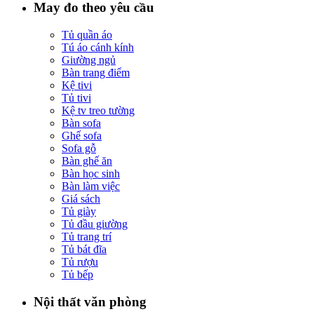
May đo theo yêu cầu
Tủ quần áo
Tú áo cánh kính
Giường ngủ
Bàn trang điểm
Kệ tivi
Tủ tivi
Kệ tv treo tường
Bàn sofa
Ghế sofa
Sofa gỗ
Bàn ghế ăn
Bàn học sinh
Bàn làm việc
Giá sách
Tủ giày
Tủ đầu giường
Tủ trang trí
Tủ bát đĩa
Tủ rượu
Tủ bếp
Nội thất văn phòng