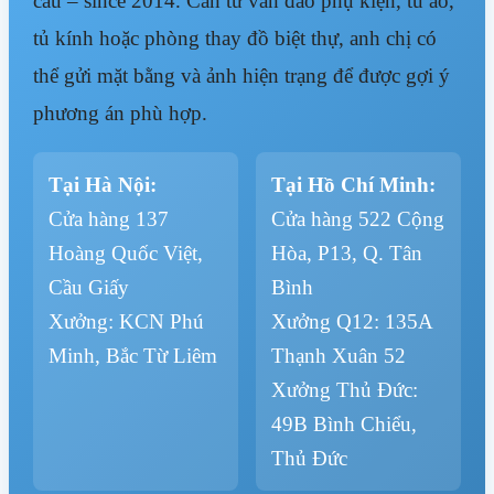
cầu – since 2014. Cần tư vấn đảo phụ kiện, tủ áo,
tủ kính hoặc phòng thay đồ biệt thự, anh chị có
thể gửi mặt bằng và ảnh hiện trạng để được gợi ý
phương án phù hợp.
Tại Hà Nội:
Tại Hồ Chí Minh:
Cửa hàng 137
Cửa hàng 522 Cộng
Hoàng Quốc Việt,
Hòa, P13, Q. Tân
Cầu Giấy
Bình
Xưởng: KCN Phú
Xưởng Q12: 135A
Minh, Bắc Từ Liêm
Thạnh Xuân 52
Xưởng Thủ Đức:
49B Bình Chiểu,
Thủ Đức