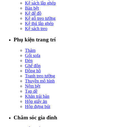
Kệ sách lắp ghép
Bàn bệt
Kệ để đồ
Kệ gỗ treo tường
Kệ thú lắp ghép
Kệ sách treo
Phụ kiện trang trí
Thảm
Gối sofa
Đèn
Ghế đôn
Đồng hồ
Tranh treo tường
Thuyền mô hình
Nệm bệt
Tạp dề
Khăn trải bàn
Hộp giấy ăn
Hộp đựng bút
Chăm sóc gia đình