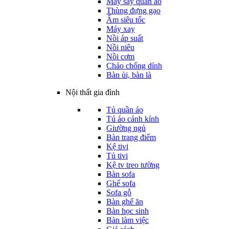
Máy sấy quần áo
Thùng đựng gạo
Ấm siêu tốc
Máy xay
Nồi áp suất
Nồi niêu
Nồi cơm
Chảo chống dính
Bàn ủi, bàn là
Nội thất gia đình
Tủ quần áo
Tú áo cánh kính
Giường ngủ
Bàn trang điểm
Kệ tivi
Tủ tivi
Kệ tv treo tường
Bàn sofa
Ghế sofa
Sofa gỗ
Bàn ghế ăn
Bàn học sinh
Bàn làm việc