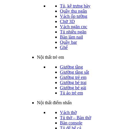
Tủ, kệ trưng bày
Quầy thu ngân
Vách ốp tường
Chữ 3D
Vách ngăn cnc
Tủ nhiều ngăn
Bàn làm nail
Quầy bar
Ghế
Nội thất trẻ em
Giường tầng
Giường tầng sắt
Giường trẻ em
Giường bé trai
Giường bé gái
Tủ áo trẻ em
Nội thất điểm nhấn
Vách thờ
Tủ thờ – Bàn thờ
Bàn console
Tủ để bể cá