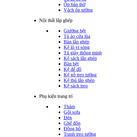
Ốp bàn thờ
Vách ốp tường
Nội thất lắp ghép
Giường bệt
Tủ áo cửa lùa
Bàn lắp ghép
Kệ lò vi sóng
Tủ giày thông minh
Kệ sách lắp ghép
Bàn bệt
Kệ để đồ
Kệ gỗ treo tường
Kệ thú lắp ghép
Kệ sách treo
Phụ kiện trang trí
Thảm
Gối sofa
Đèn
Ghế đôn
Đồng hồ
Tranh treo tường