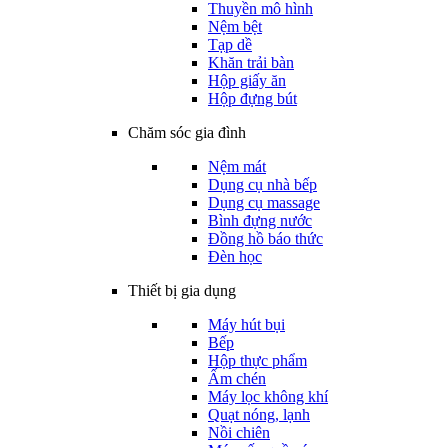
Thuyền mô hình
Nệm bệt
Tạp dề
Khăn trải bàn
Hộp giấy ăn
Hộp đựng bút
Chăm sóc gia đình
Nệm mát
Dụng cụ nhà bếp
Dụng cụ massage
Bình đựng nước
Đồng hồ báo thức
Đèn học
Thiết bị gia dụng
Máy hút bụi
Bếp
Hộp thực phẩm
Ấm chén
Máy lọc không khí
Quạt nóng, lạnh
Nồi chiên