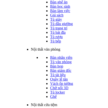
Bàn ghế ăn
Bàn học sinh
Bàn làm việc
Giá sách
Tủ giày
Tủ đầu giường
Tủ trang trí
Tủ bát đĩa
Tủ rượu
Tủ bếp
Nội thất văn phòng
Bàn nhân viên
Tủ văn phòng
Bàn họp
Bàn giám đốc
Tủ tài liệu
Quầy lễ tân
Vách ốp tường
Chữ nổi 3D
Tủ locker
Ghế
Nội thất cửa tiệm