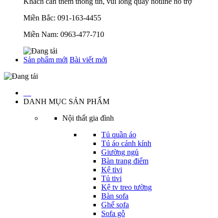
Khách cần thêm thông tin, vui lòng quay hotline hỗ trợ
Miền Bắc:
091-163-4455
Miền Nam:
0963-477-710
Sản phẩm mới
Bài viết mới
…
DANH MỤC SẢN PHẨM
Nội thất gia đình
Tủ quần áo
Tú áo cánh kính
Giường ngủ
Bàn trang điểm
Kệ tivi
Tủ tivi
Kệ tv treo tường
Bàn sofa
Ghế sofa
Sofa gỗ