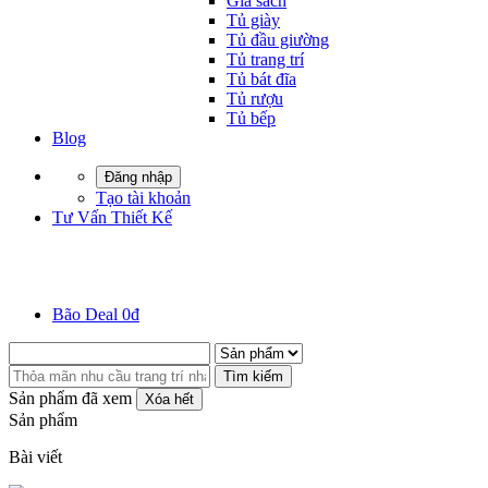
Giá sách
Tủ giày
Tủ đầu giường
Tủ trang trí
Tủ bát đĩa
Tủ rượu
Tủ bếp
Blog
Đăng nhập
Tạo tài khoản
Tư Vấn Thiết Kế
Bão Deal 0đ
Tìm kiếm
Sản phẩm đã xem
Xóa hết
Sản phẩm
Bài viết