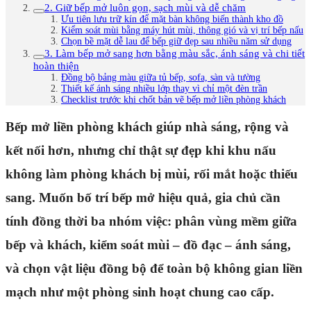
2. Giữ bếp mở luôn gọn, sạch mùi và dễ chăm
Ưu tiên lưu trữ kín để mặt bàn không biến thành kho đồ
Kiểm soát mùi bằng máy hút mùi, thông gió và vị trí bếp nấu
Chọn bề mặt dễ lau để bếp giữ đẹp sau nhiều năm sử dụng
3. Làm bếp mở sang hơn bằng màu sắc, ánh sáng và chi tiết
hoàn thiện
Đồng bộ bảng màu giữa tủ bếp, sofa, sàn và tường
Thiết kế ánh sáng nhiều lớp thay vì chỉ một đèn trần
Checklist trước khi chốt bản vẽ bếp mở liền phòng khách
Bếp mở liền phòng khách giúp nhà sáng, rộng và
kết nối hơn, nhưng chỉ thật sự đẹp khi khu nấu
không làm phòng khách bị mùi, rối mắt hoặc thiếu
sang. Muốn bố trí bếp mở hiệu quả, gia chủ cần
tính đồng thời ba nhóm việc: phân vùng mềm giữa
bếp và khách, kiểm soát mùi – đồ đạc – ánh sáng,
và chọn vật liệu đồng bộ để toàn bộ không gian liền
mạch như một phòng sinh hoạt chung cao cấp.