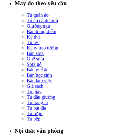
May đo theo yêu cầu
Tủ quần áo
Tú áo cánh kính
Giường ngủ
Bàn trang điểm
Kệ tivi
Tủ tivi
Kệ tv treo tường
Bàn sofa
Ghế sofa
Sofa gỗ
Bàn ghế ăn
Bàn học sinh
Bàn làm việc
Giá sách
Tủ giày
Tủ đầu giường
Tủ trang trí
Tủ bát đĩa
Tủ rượu
Tủ bếp
Nội thất văn phòng