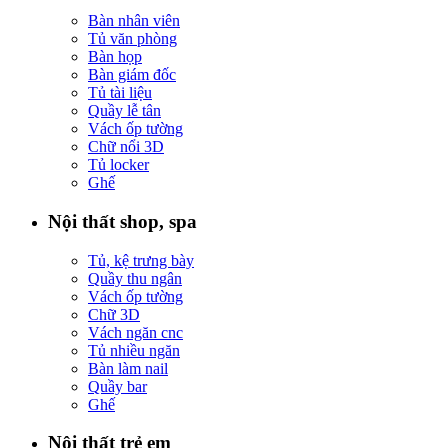
Bàn nhân viên
Tủ văn phòng
Bàn họp
Bàn giám đốc
Tủ tài liệu
Quầy lễ tân
Vách ốp tường
Chữ nổi 3D
Tủ locker
Ghế
Nội thất shop, spa
Tủ, kệ trưng bày
Quầy thu ngân
Vách ốp tường
Chữ 3D
Vách ngăn cnc
Tủ nhiều ngăn
Bàn làm nail
Quầy bar
Ghế
Nội thất trẻ em