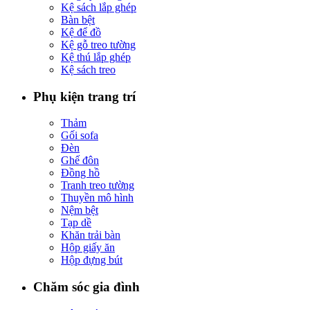
Kệ sách lắp ghép
Bàn bệt
Kệ để đồ
Kệ gỗ treo tường
Kệ thú lắp ghép
Kệ sách treo
Phụ kiện trang trí
Thảm
Gối sofa
Đèn
Ghế đôn
Đồng hồ
Tranh treo tường
Thuyền mô hình
Nệm bệt
Tạp dề
Khăn trải bàn
Hộp giấy ăn
Hộp đựng bút
Chăm sóc gia đình