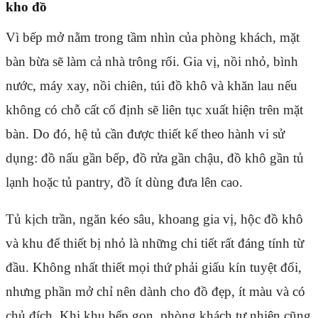
kho đồ
Vì bếp mở nằm trong tầm nhìn của phòng khách, mặt
bàn bừa sẽ làm cả nhà trông rối. Gia vị, nồi nhỏ, bình
nước, máy xay, nồi chiên, túi đồ khô và khăn lau nếu
không có chỗ cất cố định sẽ liên tục xuất hiện trên mặt
bàn. Do đó, hệ tủ cần được thiết kế theo hành vi sử
dụng: đồ nấu gần bếp, đồ rửa gần chậu, đồ khô gần tủ
lạnh hoặc tủ pantry, đồ ít dùng đưa lên cao.
Tủ kịch trần, ngăn kéo sâu, khoang gia vị, hộc đồ khô
và khu để thiết bị nhỏ là những chi tiết rất đáng tính từ
đầu. Không nhất thiết mọi thứ phải giấu kín tuyệt đối,
nhưng phần mở chỉ nên dành cho đồ đẹp, ít màu và có
chủ đích. Khi khu bếp gọn, phòng khách tự nhiên cũng