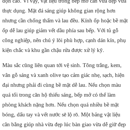
dọn cao. Vì vậy, vật liệu trong bếp mở cần vừa đẹp vừa
thực dụng. Mặt đá sáng giúp không gian rộng hơn
nhưng cần chống thấm và lau đều. Kính ốp hoặc bề mặt
ốp dễ lau giúp giảm vết dầu phía sau bếp. Với tủ gỗ
công nghiệp, nên chú ý lõi phù hợp, cạnh dán kín, phụ
kiện chắc và khu gần chậu rửa được xử lý kỹ.
Màu sắc cũng liên quan tới vệ sinh. Tông trắng, kem,
vân gỗ sáng và xanh olive tạo cảm giác nhẹ, sạch, hiện
đại nhưng phải đi cùng bề mặt dễ lau. Nếu chọn màu
quá tối trong căn hộ thiếu sáng, bếp mở có thể làm
phòng khách nặng hơn. Nếu chọn quá nhiều bề mặt
bóng, dấu tay và vết nước sẽ lộ rõ. Một bảng vật liệu
cân bằng giúp nhà vừa đẹp lúc bàn giao vừa dễ giữ đẹp