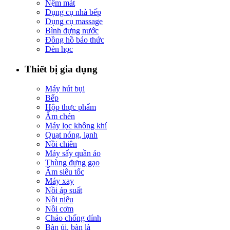
Nệm mát
Dụng cụ nhà bếp
Dụng cụ massage
Bình đựng nước
Đồng hồ báo thức
Đèn học
Thiết bị gia dụng
Máy hút bụi
Bếp
Hộp thực phẩm
Ấm chén
Máy lọc không khí
Quạt nóng, lạnh
Nồi chiên
Máy sấy quần áo
Thùng đựng gạo
Ấm siêu tốc
Máy xay
Nồi áp suất
Nồi niêu
Nồi cơm
Chảo chống dính
Bàn ủi, bàn là