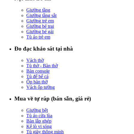
Giường tầng
Giường tầng sắt
Giường trẻ em
Giường bé trai
Giường bé gái
Tủ áo trẻ em
Đo đạc khảo sát tại nhà
Vách thờ
Tủ thờ - Bàn thờ
Bàn console
Tủ để bể cá
Ốp bàn thờ
Vách ốp tường
Mua về tự ráp (bán sẵn, giá rẻ)
Giường bệt
Tủ áo cửa lùa
Bàn lắp ghép
Kệ lò vi sóng
Tủ giày thông minh