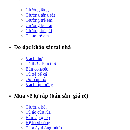
Giường tầng
Giường tầng sắt
Giường trẻ em
Giường bé trai
Giường bé gái
Tủ áo trẻ em
Đo đạc khảo sát tại nhà
Vách thờ
Tủ thờ - Bàn thờ
Bàn console
Tủ để bể cá
Ốp bàn thờ
Vách ốp tường
Mua về tự ráp (bán sẵn, giá rẻ)
Giường bệt
Tủ áo cửa lùa
Bàn lắp ghép
Kệ lò vi sóng
Tủ giày thông minh