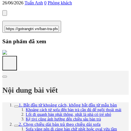
26/06/2026
Tuấn Anh
0
Phòng khách
Sản phẩm đã xem
Nội dung bài viết
1. Bắt đầu từ khoảng cách, không bắt đầu từ mẫu bàn
Khoảng cách từ sofa đến bàn trà cần đủ để ngồi thoải mái
Lối đi quanh bàn phải thông, nhất là nhà có trẻ nhỏ
Kệ tivi cũng ảnh hưởng đến chiều sâu bàn trà
2. Chọn chiều dài bàn trà theo chiều dài sofa
Sofa văng nên đi cùng bàn chữ nhật hoặc oval vừa tầm