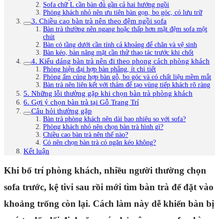
Sofa chữ L cần bàn đủ gần cả hai hướng ngồi
Phòng khách nhỏ nên ưu tiên bàn gọn, bo góc, có lưu trữ
3. Chiều cao bàn trà nên theo đệm ngồi sofa
Bàn trà thường nên ngang hoặc thấp hơn mặt đệm sofa một
chút
Bàn có tầng dưới cần tính cả khoảng để chân và vệ sinh
Bàn kéo, bàn nâng mặt cần thử thao tác trước khi chốt
4. Kiểu dáng bàn trà nên đi theo phong cách phòng khách
Phòng hiện đại hợp bàn phẳng, ít chi tiết
Phòng ấm cúng hợp bàn gỗ, bo góc và có chất liệu mềm mắt
Bàn trà nên liên kết với thảm để tạo vùng tiếp khách rõ ràng
5. Những lỗi thường gặp khi chọn bàn trà phòng khách
6. Gợi ý chọn bàn trà tại Gỗ Trang Trí
Câu hỏi thường gặp
Bàn trà phòng khách nên dài bao nhiêu so với sofa?
Phòng khách nhỏ nên chọn bàn trà hình gì?
Chiều cao bàn trà nên thế nào?
Có nên chọn bàn trà có ngăn kéo không?
Kết luận
Khi bố trí phòng khách, nhiều người thường chọn
sofa trước, kệ tivi sau rồi mới tìm bàn trà để đặt vào
khoảng trống còn lại. Cách làm này dễ khiến bàn bị