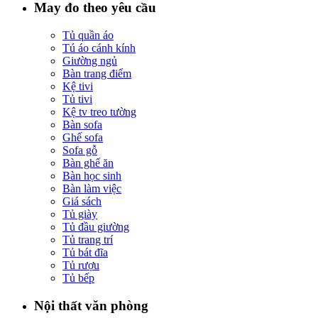
May đo theo yêu cầu
Tủ quần áo
Tú áo cánh kính
Giường ngủ
Bàn trang điểm
Kệ tivi
Tủ tivi
Kệ tv treo tường
Bàn sofa
Ghế sofa
Sofa gỗ
Bàn ghế ăn
Bàn học sinh
Bàn làm việc
Giá sách
Tủ giày
Tủ đầu giường
Tủ trang trí
Tủ bát đĩa
Tủ rượu
Tủ bếp
Nội thất văn phòng