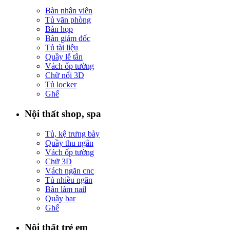
Bàn nhân viên
Tủ văn phòng
Bàn họp
Bàn giám đốc
Tủ tài liệu
Quầy lễ tân
Vách ốp tường
Chữ nổi 3D
Tủ locker
Ghế
Nội thất shop, spa
Tủ, kệ trưng bày
Quầy thu ngân
Vách ốp tường
Chữ 3D
Vách ngăn cnc
Tủ nhiều ngăn
Bàn làm nail
Quầy bar
Ghế
Nội thất trẻ em