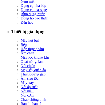
Nệm mát
Dụng cụ nhà bếp
Dụng cụ massage
Bình đựng nước
Đồng hồ báo thức
Đèn học
Thiết bị gia dụng
Máy hút bụi
Bếp
Hộp thực phẩm
Ấm chén
Máy lọc không khí
Quạt nóng, lạnh
Nồi chiên
Máy sấy quần áo
Thùng đựng gạo
Ấm siêu tốc
Máy xay
Nồi áp suất
Nồi niêu
Nồi cơm
Chảo chống dính
Bàn ủi, bàn là