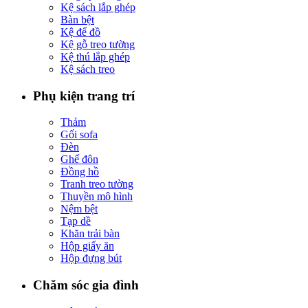
Kệ sách lắp ghép
Bàn bệt
Kệ để đồ
Kệ gỗ treo tường
Kệ thú lắp ghép
Kệ sách treo
Phụ kiện trang trí
Thảm
Gối sofa
Đèn
Ghế đôn
Đồng hồ
Tranh treo tường
Thuyền mô hình
Nệm bệt
Tạp dề
Khăn trải bàn
Hộp giấy ăn
Hộp đựng bút
Chăm sóc gia đình