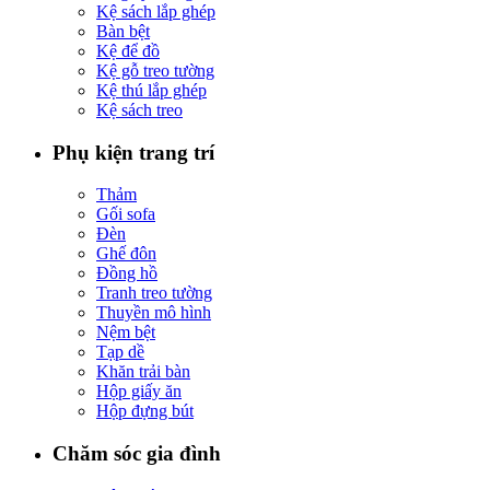
Kệ sách lắp ghép
Bàn bệt
Kệ để đồ
Kệ gỗ treo tường
Kệ thú lắp ghép
Kệ sách treo
Phụ kiện trang trí
Thảm
Gối sofa
Đèn
Ghế đôn
Đồng hồ
Tranh treo tường
Thuyền mô hình
Nệm bệt
Tạp dề
Khăn trải bàn
Hộp giấy ăn
Hộp đựng bút
Chăm sóc gia đình