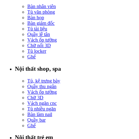
Bàn nhân viên
Tủ văn phòng
Bàn họp
Bàn giám đốc
Tủ tài liệu
Quầy lễ tân
Vách ốp tường
Chữ nổi 3D
Tủ locker
Ghế
Nội thất shop, spa
Tủ, kệ trưng bày
Quầy thu ngân
Vách ốp tường
Chữ 3D
Vách ngăn cnc
Tủ nhiều ngăn
Bàn làm nail
Quầy bar
Ghế
Nội thất trẻ em