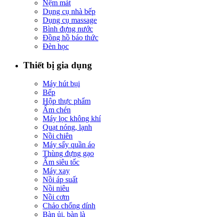
Nệm mát
Dụng cụ nhà bếp
Dụng cụ massage
Bình đựng nước
Đồng hồ báo thức
Đèn học
Thiết bị gia dụng
Máy hút bụi
Bếp
Hộp thực phẩm
Ấm chén
Máy lọc không khí
Quạt nóng, lạnh
Nồi chiên
Máy sấy quần áo
Thùng đựng gạo
Ấm siêu tốc
Máy xay
Nồi áp suất
Nồi niêu
Nồi cơm
Chảo chống dính
Bàn ủi, bàn là