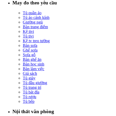
May đo theo yêu cầu
Tủ quần áo
Tú áo cánh kính
Giường ngủ
Bàn trang điểm
Kệ tivi
Tủ tivi
Kệ tv treo tường
Bàn sofa
Ghế sofa
Sofa gỗ
Bàn ghế ăn
Bàn học sinh
Bàn làm việc
Giá sách
Tủ giày
Tủ đầu giường
Tủ trang trí
Tủ bát đĩa
Tủ rượu
Tủ bếp
Nội thất văn phòng