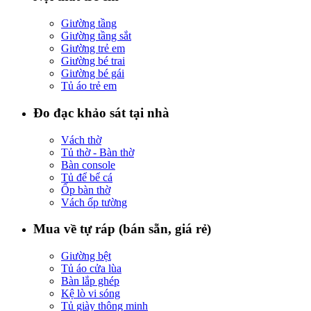
Giường tầng
Giường tầng sắt
Giường trẻ em
Giường bé trai
Giường bé gái
Tủ áo trẻ em
Đo đạc khảo sát tại nhà
Vách thờ
Tủ thờ - Bàn thờ
Bàn console
Tủ để bể cá
Ốp bàn thờ
Vách ốp tường
Mua về tự ráp (bán sẵn, giá rẻ)
Giường bệt
Tủ áo cửa lùa
Bàn lắp ghép
Kệ lò vi sóng
Tủ giày thông minh