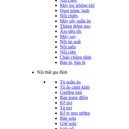
Ấm chén
Máy lọc không khí
Quạt nóng, lạnh
Nồi chiên
Máy sấy quần áo
Thùng đựng gạo
Ấm siêu tốc
Máy xay
Nồi áp suất
Nồi niêu
Nồi cơm
Chảo chống dính
Bàn ủi, bàn là
Nội thất gia đình
Tủ quần áo
Tú áo cánh kính
Giường ngủ
Bàn trang điểm
Kệ tivi
Tủ tivi
Kệ tv treo tường
Bàn sofa
Ghế sofa
Sofa gỗ