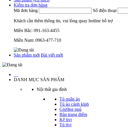
Kiểm tra đơn hàng
Mã đơn hàng
Số điện thoại
Khách cần thêm thông tin, vui lòng quay hotline hỗ trợ
Miền Bắc:
091-163-4455
Miền Nam:
0963-477-710
Sản phẩm mới
Bài viết mới
…
DANH MỤC SẢN PHẨM
Nội thất gia đình
Tủ quần áo
Tú áo cánh kính
Giường ngủ
Bàn trang điểm
Kệ tivi
Tủ tivi