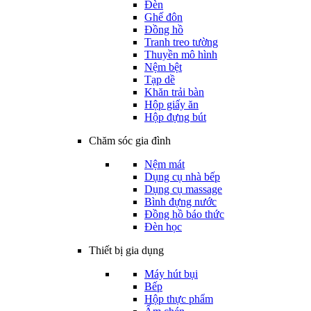
Đèn
Ghế đôn
Đồng hồ
Tranh treo tường
Thuyền mô hình
Nệm bệt
Tạp dề
Khăn trải bàn
Hộp giấy ăn
Hộp đựng bút
Chăm sóc gia đình
Nệm mát
Dụng cụ nhà bếp
Dụng cụ massage
Bình đựng nước
Đồng hồ báo thức
Đèn học
Thiết bị gia dụng
Máy hút bụi
Bếp
Hộp thực phẩm