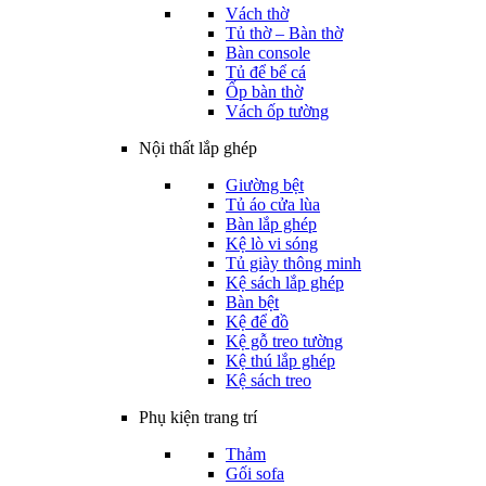
Vách thờ
Tủ thờ – Bàn thờ
Bàn console
Tủ để bể cá
Ốp bàn thờ
Vách ốp tường
Nội thất lắp ghép
Giường bệt
Tủ áo cửa lùa
Bàn lắp ghép
Kệ lò vi sóng
Tủ giày thông minh
Kệ sách lắp ghép
Bàn bệt
Kệ để đồ
Kệ gỗ treo tường
Kệ thú lắp ghép
Kệ sách treo
Phụ kiện trang trí
Thảm
Gối sofa