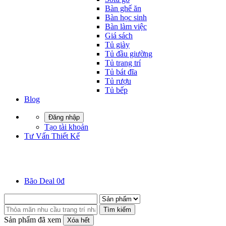
Bàn ghế ăn
Bàn học sinh
Bàn làm việc
Giá sách
Tủ giày
Tủ đầu giường
Tủ trang trí
Tủ bát đĩa
Tủ rượu
Tủ bếp
Blog
Đăng nhập
Tạo tài khoản
Tư Vấn Thiết Kế
Bão Deal 0đ
Tìm kiếm
Sản phẩm đã xem
Xóa hết