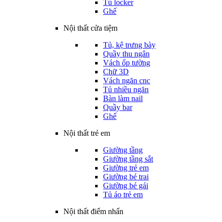
Tủ locker
Ghế
Nội thất cửa tiệm
Tủ, kệ trưng bày
Quầy thu ngân
Vách ốp tường
Chữ 3D
Vách ngăn cnc
Tủ nhiều ngăn
Bàn làm nail
Quầy bar
Ghế
Nội thất trẻ em
Giường tầng
Giường tầng sắt
Giường trẻ em
Giường bé trai
Giường bé gái
Tủ áo trẻ em
Nội thất điểm nhấn