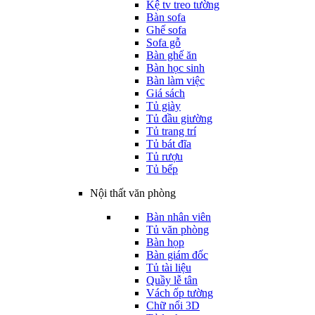
Kệ tv treo tường
Bàn sofa
Ghế sofa
Sofa gỗ
Bàn ghế ăn
Bàn học sinh
Bàn làm việc
Giá sách
Tủ giày
Tủ đầu giường
Tủ trang trí
Tủ bát đĩa
Tủ rượu
Tủ bếp
Nội thất văn phòng
Bàn nhân viên
Tủ văn phòng
Bàn họp
Bàn giám đốc
Tủ tài liệu
Quầy lễ tân
Vách ốp tường
Chữ nổi 3D